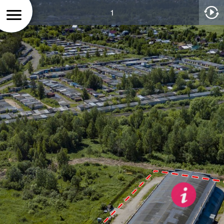
1
План
помеще